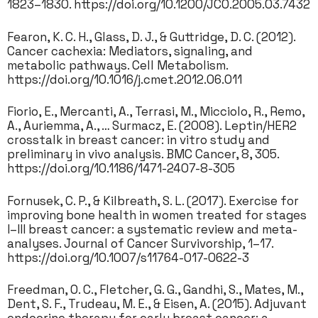
1823–1830. https://doi.org/10.1200/JCO.2005.03.7432
Fearon, K. C. H., Glass, D. J., & Guttridge, D. C. (2012).
Cancer cachexia: Mediators, signaling, and
metabolic pathways. Cell Metabolism.
https://doi.org/10.1016/j.cmet.2012.06.011
Fiorio, E., Mercanti, A., Terrasi, M., Micciolo, R., Remo,
A., Auriemma, A., … Surmacz, E. (2008). Leptin/HER2
crosstalk in breast cancer: in vitro study and
preliminary in vivo analysis. BMC Cancer, 8, 305.
https://doi.org/10.1186/1471-2407-8-305
Fornusek, C. P., & Kilbreath, S. L. (2017). Exercise for
improving bone health in women treated for stages
I–III breast cancer: a systematic review and meta-
analyses. Journal of Cancer Survivorship, 1–17.
https://doi.org/10.1007/s11764-017-0622-3
Freedman, O. C., Fletcher, G. G., Gandhi, S., Mates, M.,
Dent, S. F., Trudeau, M. E., & Eisen, A. (2015). Adjuvant