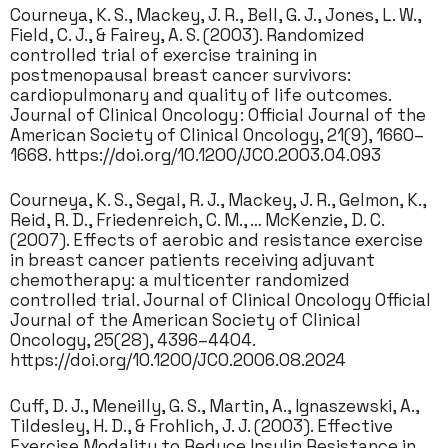
Courneya, K. S., Mackey, J. R., Bell, G. J., Jones, L. W.,
Field, C. J., & Fairey, A. S. (2003). Randomized
controlled trial of exercise training in
postmenopausal breast cancer survivors:
cardiopulmonary and quality of life outcomes.
Journal of Clinical Oncology : Official Journal of the
American Society of Clinical Oncology, 21(9), 1660–
1668. https://doi.org/10.1200/JCO.2003.04.093
Courneya, K. S., Segal, R. J., Mackey, J. R., Gelmon, K.,
Reid, R. D., Friedenreich, C. M., … McKenzie, D. C.
(2007). Effects of aerobic and resistance exercise
in breast cancer patients receiving adjuvant
chemotherapy: a multicenter randomized
controlled trial. Journal of Clinical Oncology Official
Journal of the American Society of Clinical
Oncology, 25(28), 4396–4404.
https://doi.org/10.1200/JCO.2006.08.2024
Cuff, D. J., Meneilly, G. S., Martin, A., Ignaszewski, A.,
Tildesley, H. D., & Frohlich, J. J. (2003). Effective
Exercise Modality to Reduce Insulin Resistance in