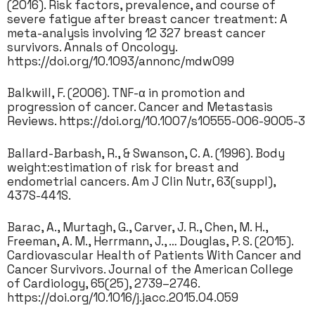
(2016). Risk factors, prevalence, and course of
severe fatigue after breast cancer treatment: A
meta-analysis involving 12 327 breast cancer
survivors. Annals of Oncology.
https://doi.org/10.1093/annonc/mdw099
Balkwill, F. (2006). TNF-α in promotion and
progression of cancer. Cancer and Metastasis
Reviews. https://doi.org/10.1007/s10555-006-9005-3
Ballard-Barbash, R., & Swanson, C. A. (1996). Body
weight:estimation of risk for breast and
endometrial cancers. Am J Clin Nutr, 63(suppl),
437S-441S.
Barac, A., Murtagh, G., Carver, J. R., Chen, M. H.,
Freeman, A. M., Herrmann, J., … Douglas, P. S. (2015).
Cardiovascular Health of Patients With Cancer and
Cancer Survivors. Journal of the American College
of Cardiology, 65(25), 2739–2746.
https://doi.org/10.1016/j.jacc.2015.04.059