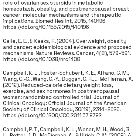
role of ovarian sex steroids in metabolic
homeostasis, obesity, and postmenopausal breast
cancer: molecular mechanisms and therapeutic
implications. Biomed Res Int, 2015, 140196.
https://doi.org/10.1155/2015/140196
Calle, E. E., & Kaaks, R. (2004). Overweight, obesity
and cancer: epidemiological evidence and proposed
mechanisms. Nature Reviews. Cancer, 4(8), 579–591.
https://doi.org/10.1038/nrc1408
Campbell, K. L., Foster-Schubert, K. E., Alfano, C. M.,
Wang, C.-C., Wang, C.-Y., Duggan, C. R., … McTiernan, A.
(2012). Reduced-calorie dietary weight loss,
exercise, and sex hormones in postmenopausal
women: randomized controlled trial. Journal of
Clinical Oncology : Official Journal of the American
Society of Clinical Oncology, 30(19), 2314–2326.
https://doi.org/10.1200/JCO.2011.37.9792
Campbell, P. T., Campbell, K. L., Wener, M. H., Wood, B.
L., Potter, J. D., McTiernan, A., & Ulrich, C. M. (2009). A