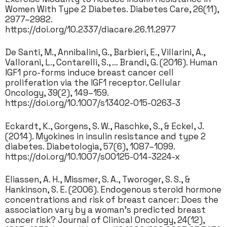
Women With Type 2 Diabetes. Diabetes Care, 26(11),
2977–2982.
https://doi.org/10.2337/diacare.26.11.2977
De Santi, M., Annibalini, G., Barbieri, E., Villarini, A.,
Vallorani, L., Contarelli, S., … Brandi, G. (2016). Human
IGF1 pro-forms induce breast cancer cell
proliferation via the IGF1 receptor. Cellular
Oncology, 39(2), 149–159.
https://doi.org/10.1007/s13402-015-0263-3
Eckardt, K., Gorgens, S. W., Raschke, S., & Eckel, J.
(2014). Myokines in insulin resistance and type 2
diabetes. Diabetologia, 57(6), 1087–1099.
https://doi.org/10.1007/s00125-014-3224-x
Eliassen, A. H., Missmer, S. A., Tworoger, S. S., &
Hankinson, S. E. (2006). Endogenous steroid hormone
concentrations and risk of breast cancer: Does the
association vary by a woman’s predicted breast
cancer risk? Journal of Clinical Oncology, 24(12),