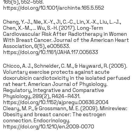
165(5), 552–558.
https://doi.org/10.1001/archinte.165.5.552
Cheng, Y.-J., Nie, X.-Y., Ji, C.-C., Lin, X.-X., Liu, L.-J.,
Chen, X.-M., … Wu, S.-H. (2017). Long-Term
Cardiovascular Risk After Radiotherapy in Women
With Breast Cancer. Journal of the American Heart
Association, 6(5), e005633.
https://doi.org/10.1161/JAHA.117.005633
Chicco, A. J., Schneider, C. M., & Hayward, R. (2005).
Voluntary exercise protects against acute
doxorubicin cardiotoxicity in the isolated perfused
rat heart. American Journal of Physiology.
Regulatory, Integrative and Comparative
Physiology, 289(2), R424–R431.
https://doi.org/10.1152/ajpregu.00636.2004
Cleary, M. P., & Grossmann, M. E. (2009). Minireview:
Obesity and breast cancer: The estrogen
connection. Endocrinology.
https://doi.org/10.1210/en.2009-0070