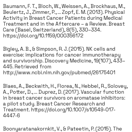
Baumann, F. T., Bloch, W., Weissen, A., Brockhaus, M.,
Beulertz, J., Zimmer, P., … Zopf, E. M. (2013). Physical
Activity in Breast Cancer Patients during Medical
Treatment and in the Aftercare – a Review. Breast
Care (Basel, Switzerland), 8(5), 330–334.
https://doi.org/10.1159/000356172
Bigley, A. B., & Simpson, R. J. (2015). NK cells and
exercise: implications for cancer immunotherapy
and survivorship. Discovery Medicine, 19(107), 433–
445. Retrieved from
http://www.ncbi.nlm.nih.gov/pubmed/26175401
Blaes, A., Beckwith, H., Florea, N., Hebbel, R., Solovey,
A., Potter, D., … Duprez, D. (2017). Vascular function
in breast cancer survivors on aromatase inhibitors:
a pilot study. Breast Cancer Research and
Treatment. https://doi.org/10.1007/s10549-017-
4447-6
Boonyaratanakornkit, V., & Pateetin, P. (2015). The