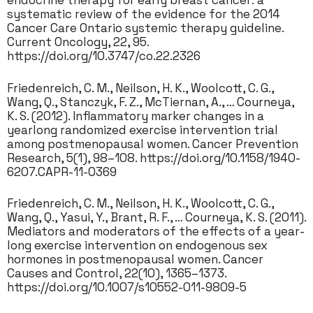
endocrine therapy for early breast cancer: a
systematic review of the evidence for the 2014
Cancer Care Ontario systemic therapy guideline.
Current Oncology, 22, 95.
https://doi.org/10.3747/co.22.2326
Friedenreich, C. M., Neilson, H. K., Woolcott, C. G.,
Wang, Q., Stanczyk, F. Z., McTiernan, A., … Courneya,
K. S. (2012). Inflammatory marker changes in a
yearlong randomized exercise intervention trial
among postmenopausal women. Cancer Prevention
Research, 5(1), 98–108. https://doi.org/10.1158/1940-
6207.CAPR-11-0369
Friedenreich, C. M., Neilson, H. K., Woolcott, C. G.,
Wang, Q., Yasui, Y., Brant, R. F., … Courneya, K. S. (2011).
Mediators and moderators of the effects of a year-
long exercise intervention on endogenous sex
hormones in postmenopausal women. Cancer
Causes and Control, 22(10), 1365–1373.
https://doi.org/10.1007/s10552-011-9809-5