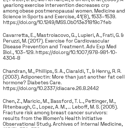
yearlong exercise intervention decreases crp
among obese postmenopausal women. Medicine and
Science in Sports and Exercise, 41(8), 1533–1539.
https://doi.org/10.1249/MSS.0b013e31819c7feb
Cavarretta, E., Mastroiacovo, G., Lupieri, A., Frati, G. &
Peruzzi, M. (2017). Exercise for Cardiovascular
Disease Prevention and Treatment. Adv Exp Med
Biol., 103–129. https://doi.org/10.1007/978-981-10-
4304-8
Chandran, M., Phillips, S. A., Ciaraldi, T., & Henry, R. R.
(2003). Adiponectin: More than just another fat cell
hormone? Diabetes Care.
https://doi.org/10.2337/diacare.26.8.2442
Chen, Z., Maricic, M., Bassford, T. L., Pettinger, M.,
Ritenbaugh, C., Lopez, A. M., … Leboff, M. S. (2005).
Fracture risk among breast cancer survivors:
results from the Women’s Health Initiative
Observational Study. Archives of Internal Medicine,