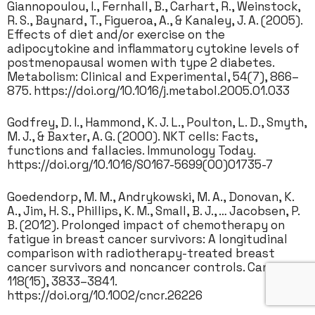
Giannopoulou, I., Fernhall, B., Carhart, R., Weinstock,
R. S., Baynard, T., Figueroa, A., & Kanaley, J. A. (2005).
Effects of diet and/or exercise on the
adipocytokine and inflammatory cytokine levels of
postmenopausal women with type 2 diabetes.
Metabolism: Clinical and Experimental, 54(7), 866–
875. https://doi.org/10.1016/j.metabol.2005.01.033
Godfrey, D. I., Hammond, K. J. L., Poulton, L. D., Smyth,
M. J., & Baxter, A. G. (2000). NKT cells: Facts,
functions and fallacies. Immunology Today.
https://doi.org/10.1016/S0167-5699(00)01735-7
Goedendorp, M. M., Andrykowski, M. A., Donovan, K.
A., Jim, H. S., Phillips, K. M., Small, B. J., … Jacobsen, P.
B. (2012). Prolonged impact of chemotherapy on
fatigue in breast cancer survivors: A longitudinal
comparison with radiotherapy-treated breast
cancer survivors and noncancer controls. Cancer,
118(15), 3833–3841.
https://doi.org/10.1002/cncr.26226