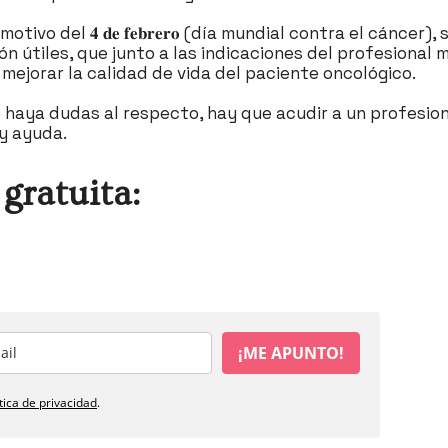
ivo del 𝟒 𝐝𝐞 𝐟𝐞𝐛𝐫𝐞𝐫𝐨 (día mundial contra el cáncer), 
n útiles, que junto a las indicaciones del profesional 
ejorar la calidad de vida del paciente oncológico. ⁣
 haya dudas al respecto, hay que acudir a un profesio
y ayuda.⁣
gratuita:
¡ME APUNTO!
ítica de privacidad
.