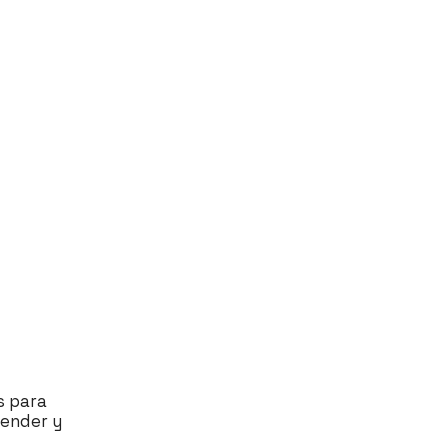
as para
tender y