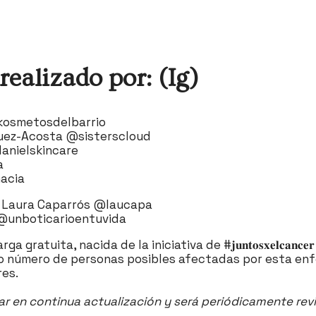
realizado por: (Ig)
kosmetosdelbarrio
uez-Acosta @sisterscloud
anielskincare
a
acia
e Laura Caparrós @laucapa
i @unboticarioentuvida
tuita, nacida de la iniciativa de #𝐣𝐮𝐧𝐭𝐨𝐬𝐱𝐞𝐥𝐜𝐚𝐧𝐜𝐞𝐫
ar al máximo número de personas posibles afectadas por esta 
s. ⁣
tar en continua actualización y será periódicamente revis