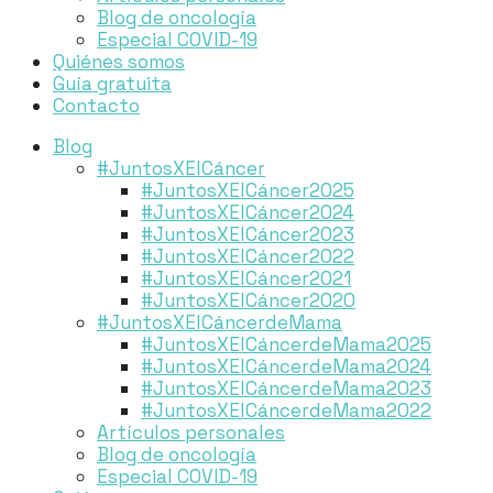
Blog de oncología
Especial COVID-19
Quiénes somos
Guía gratuita
Contacto
Blog
#JuntosXElCáncer
#JuntosXElCáncer2025
#JuntosXElCáncer2024
#JuntosXElCáncer2023
#JuntosXElCáncer2022
#JuntosXElCáncer2021
#JuntosXElCáncer2020
#JuntosXElCáncerdeMama
#JuntosXElCáncerdeMama2025
#JuntosXElCáncerdeMama2024
#JuntosXElCáncerdeMama2023
#JuntosXElCáncerdeMama2022
Artículos personales
Blog de oncología
Especial COVID-19