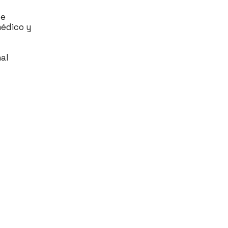
se
médico y
nal