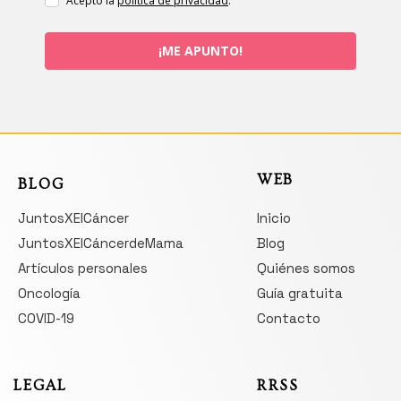
Acepto la
política de privacidad
.
¡ME APUNTO!
WEB
BLOG
JuntosXElCáncer
Inicio
JuntosXElCáncerdeMama
Blog
Artículos personales
Quiénes somos
Oncología
Guía gratuita
COVID-19
Contacto
LEGAL
RRSS