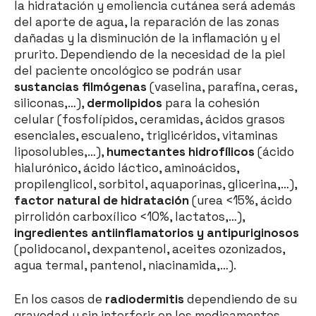
la hidratación y emoliencia cutánea será además
del aporte de agua, la reparación de las zonas
dañadas y la disminución de la inflamación y el
prurito. Dependiendo de la necesidad de la piel
del paciente oncológico se podrán usar
sustancias filmógenas
(vaselina, parafina, ceras,
siliconas,…),
dermolipidos
para la cohesión
celular (fosfolípidos, ceramidas, ácidos grasos
esenciales, escualeno, triglicéridos, vitaminas
liposolubles,…),
humectantes hidrofílicos
(ácido
hialurónico, ácido láctico, aminoácidos,
propilenglicol, sorbitol, aquaporinas, glicerina,…),
factor natural de hidratación
(urea <15%, ácido
pirrolidón carboxílico <10%, lactatos,…),
ingredientes antiinflamatorios y antipuriginosos
(polidocanol, dexpantenol, aceites ozonizados,
agua termal, pantenol, niacinamida,…).
En los casos de
radiodermitis
dependiendo de su
gravedad y sin interferir en los medicamentos