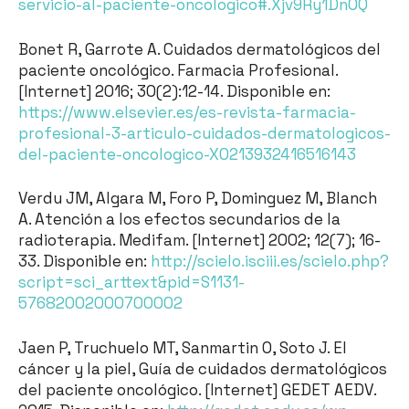
servicio-al-paciente-oncologico#.Xjv9Ry1DnOQ
Bonet R, Garrote A. Cuidados dermatológicos del
paciente oncológico. Farmacia Profesional.
[Internet] 2016; 30(2):12-14. Disponible en:
https://www.elsevier.es/es-revista-farmacia-
profesional-3-articulo-cuidados-dermatologicos-
del-paciente-oncologico-X0213932416516143
Verdu JM, Algara M, Foro P, Dominguez M, Blanch
A. Atención a los efectos secundarios de la
radioterapia. Medifam. [Internet] 2002; 12(7); 16-
33. Disponible en:
http://scielo.isciii.es/scielo.php?
script=sci_arttext&pid=S1131-
57682002000700002
Jaen P, Truchuelo MT, Sanmartin O, Soto J. El
cáncer y la piel, Guía de cuidados dermatológicos
del paciente oncológico. [Internet] GEDET AEDV.