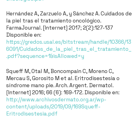
Hernández A, Zarzuelo A, y Sánchez A. Cuidados de
la piel tras el tratamiento oncológico.
FarmaJournal. [Internet] 2017; 2(2):127-137
Disponible en:
https://gredos.usal.es/bitstream/handle/10366/13
6091/Cuidados_de_la_piel_tras_el_tratamiento_
.pdf?sequence=1&isAllowed=y
Squeff M, Otal M, Boncompain C, Moreno C,
Mercau S, Gorosito M et al. Eritrodisestesia o
síndrome mano pie. Arch. Argent. Dermatol.
[Internet] 2016; 66 (6): 169-172. Disponible en:
http://www.archivosdermato.org.ar/wp-
content/uploads/2019/09/169Squeff-
Eritrodisestesia.pdf