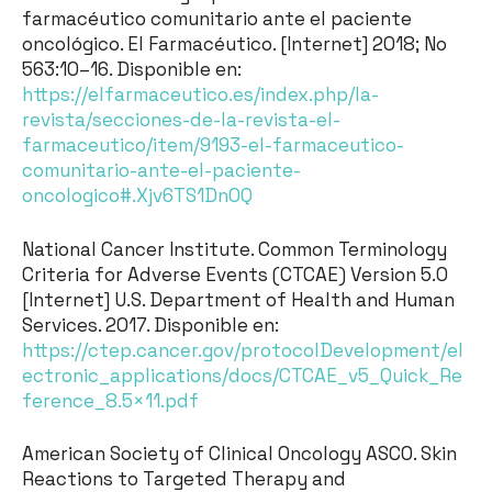
farmacéutico comunitario ante el paciente
oncológico. El Farmacéutico. [Internet] 2018; No
563:10–16. Disponible en:
https://elfarmaceutico.es/index.php/la-
revista/secciones-de-la-revista-el-
farmaceutico/item/9193-el-farmaceutico-
comunitario-ante-el-paciente-
oncologico#.Xjv6TS1DnOQ
National Cancer Institute. Common Terminology
Criteria for Adverse Events (CTCAE) Version 5.0
[Internet] U.S. Department of Health and Human
Services. 2017. Disponible en:
https://ctep.cancer.gov/protocolDevelopment/el
ectronic_applications/docs/CTCAE_v5_Quick_Re
ference_8.5×11.pdf
American Society of Clinical Oncology ASCO. Skin
Reactions to Targeted Therapy and