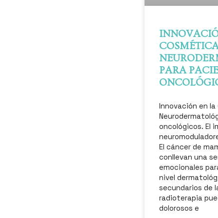
INNOVACIÓ
COSMÉTICA
NEURODER
PARA PACI
ONCOLÓGI
Innovación en la
Neurodermatológ
oncológicos. El 
neuromoduladores
El cáncer de ma
conllevan una se
emocionales par
nivel dermatológ
secundarios de l
radioterapia pu
dolorosos e