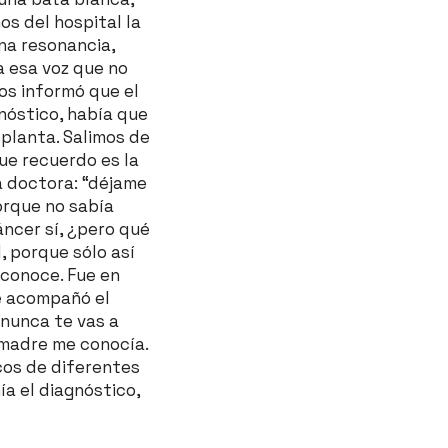
mos del hospital la
una resonancia,
a esa voz que no
nos informó que el
nóstico, había que
 planta. Salimos de
que recuerdo es la
la doctora: “déjame
porque no sabía
áncer sí, ¿pero qué
, porque sólo así
 conoce. Fue en
ue acompañó el
 nunca te vas a
i madre me conocía.
cos de diferentes
nía el diagnóstico,