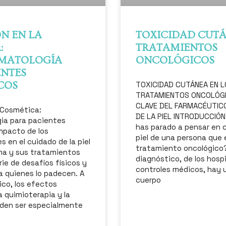
N EN LA
TOXICIDAD CUTÁ
:
TRATAMIENTOS
MATOLOGÍA
ONCOLÓGICOS
ENTES
COS
TOXICIDAD CUTÁNEA EN L
TRATAMIENTOS ONCOLÓGI
CLAVE DEL FARMACÉUTICO
 Cosmética:
DE LA PIEL INTRODUCCIÓN
ia para pacientes
has parado a pensar en 
impacto de los
piel de una persona que 
 en el cuidado de la piel
tratamiento oncológico?
ma y sus tratamientos
diagnóstico, de los hospi
rie de desafíos físicos y
controles médicos, hay 
a quienes lo padecen. A
cuerpo
ico, los efectos
a quimioterapia y la
eden ser especialmente