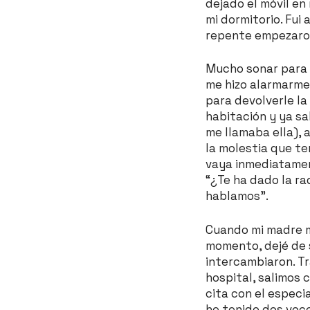
dejado el móvil en
mi dormitorio. Fui
repente empezaron 
Mucho sonar para s
me hizo alarmarme
para devolverle la
habitación y ya sa
me llamaba ella), 
la molestia que te
vaya inmediatament
“¿Te ha dado la ra
hablamos”.
Cuando mi madre me
momento, dejé de s
intercambiaron. Tr
hospital, salimos
cita con el especi
he tenido dos voc