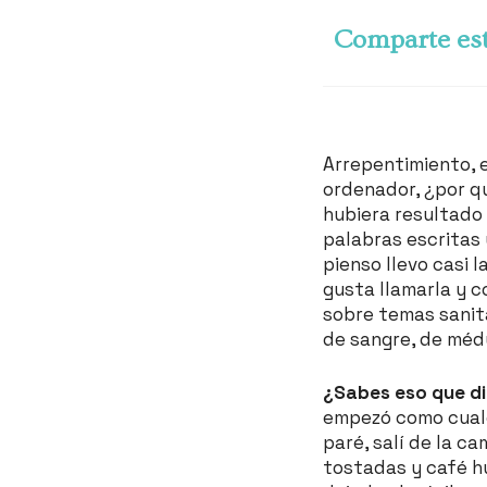
Comparte est
Arrepentimiento, 
ordenador, ¿por q
hubiera resultado 
palabras escritas 
pienso llevo casi l
gusta llamarla y 
sobre temas sanit
de sangre, de méd
¿Sabes eso que di
empezó como cualq
paré, salí de la c
tostadas y café h