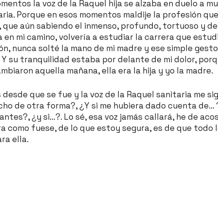
entos la voz de la Raquel hija se alzaba en duelo a mu
aria. Porque en esos momentos maldije la profesión que
, que aún sabiendo el inmenso, profundo, tortuoso y d
a en mi camino, volvería a estudiar la carrera que estud
sión, nunca solté la mano de mi madre y ese simple gesto
 Y su tranquilidad estaba por delante de mi dolor, por
mbiaron aquella mañana, ella era la hija y yo la madre.
 desde que se fue y la voz de la Raquel sanitaria me 
echo de otra forma?, ¿Y si me hubiera dado cuenta de… ?
ntes?, ¿y si…?. Lo sé, esa voz jamás callará, he de aco
era como fuese, de lo que estoy segura, es de que todo
ra ella.