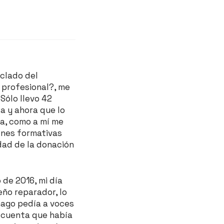
eclado del
 profesional?, me
Sólo llevo 42
a y ahora que lo
ica, como a mí me
ones formativas
dad de la donación
 de 2016, mi día
ño reparador, lo
ómago pedía a voces
 cuenta que había