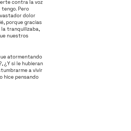
erte contra la voz
 tengo. Pero
evastador dolor
ié, porque gracias
 la tranquilizaba,
que nuestros
sigue atormentando
, ¿Y si le hubieran
stumbrarme a vivir
 lo hice pensando