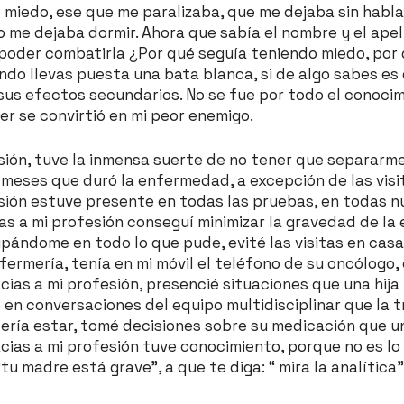
el miedo, ese que me paralizaba, que me dejaba sin habl
o me dejaba dormir. Ahora que sabía el nombre y el apel
oder combatirla ¿Por qué seguía teniendo miedo, por q
ndo llevas puesta una bata blanca, si de algo sabes e
sus efectos secundarios. No se fue por todo el conoci
ber se convirtió en mi peor enemigo.
esión, tuve la inmensa suerte de no tener que separarm
meses que duró la enfermedad, a excepción de las visit
esión estuve presente en todas las pruebas, en todas 
as a mi profesión conseguí minimizar la gravedad de la
pándome en todo lo que pude, evité las visitas en casa
rmería, tenía en mi móvil el teléfono de su oncólogo, 
acias a mi profesión, presencié situaciones que una hij
 en conversaciones del equipo multidisciplinar que la 
ería estar, tomé decisiones sobre su medicación que u
cias a mi profesión tuve conocimiento, porque no es lo
tu madre está grave”, a que te diga: “ mira la analítica”