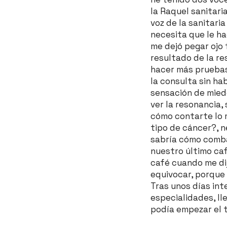
la Raquel sanitaria
voz de la sanitari
necesita que le ha
me dejó pegar ojo 
resultado de la re
hacer más pruebas 
la consulta sin ha
sensación de miedo,
ver la resonancia,
cómo contarte lo m
tipo de cáncer?, n
sabría cómo combat
nuestro último caf
café cuando me dij
equivocar, porque 
Tras unos días in
especialidades, ll
podía empezar el 