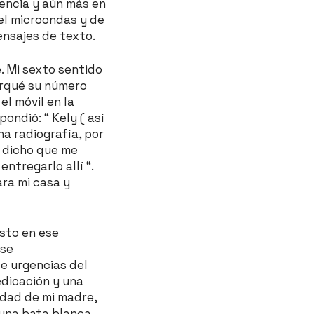
sencia y aún más en
del microondas y de
ensajes de texto.
. Mi sexto sentido
arqué su número
el móvil en la
ondió: “ Kely ( así
na radiografía, por
a dicho que me
ntregarlo allí “.
ara mi casa y
usto en ese
 se
de urgencias del
edicación y una
edad de mi madre,
una bata blanca,