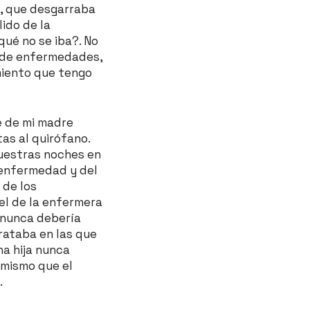
a, que desgarraba
lido de la
ué no se iba?. No
s de enfermedades,
miento que tengo
e de mi madre
as al quirófano.
nuestras noches en
 enfermedad y del
 de los
el de la enfermera
a nunca debería
trataba en las que
na hija nunca
 mismo que el
.