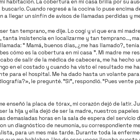
 mi habitación. La cobertura en mi casa brilla por su au
 a buscarlo. Cuando regresé a la cocina lo puse encima 
a llegar un sinfín de avisos de llamadas perdidas y m
er tan temprano, me dije. Lo cogí y vi que era mi madre
, tanta insistencia en localizarme y tan temprano…, m
 llamada: “ Mamá, buenos días, ¿me has llamado?, tenía 
bes cómo es la cobertura en mi casa ”. Mi madre me resp
acabo de salir de la médica de cabecera, me ha hecho u
ngo en el costado y cuando ha visto el resultado me h
e para el hospital. Me ha dado hasta un volante para e
diografía?», le pregunté. “Si”, respondió. “Pues vente p
 enseñó la placa de tórax, mi corazón dejó de latir. J
er la hija y ella dejó de ser la madre, nuestros papeles
as demasiadas horas en la sala de espera del servicio 
 con un diagnóstico de neumonía, su correspondiente m
alista, para un mes más tarde. Durante toda la enferm
es que me hablaban. Una de esas voces llevaba puesta 