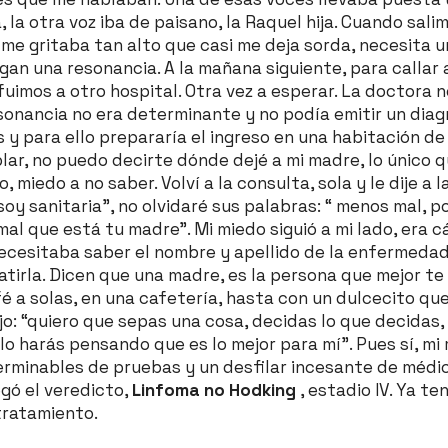
, la otra voz iba de paisano, la Raquel hija. Cuando sali
a me gritaba tan alto que casi me deja sorda, necesita 
gan una resonancia. A la mañana siguiente, para callar 
fuimos a otro hospital. Otra vez a esperar. La doctora 
sonancia no era determinante y no podía emitir un diag
y para ello prepararía el ingreso en una habitación de
blar, no puedo decirte dónde dejé a mi madre, lo único 
 miedo a no saber. Volví a la consulta, sola y le dije a 
 soy sanitaria”, no olvidaré sus palabras: “ menos mal, 
al que está tu madre”. Mi miedo siguió a mi lado, era c
ecesitaba saber el nombre y apellido de la enfermedad
irla. Dicen que una madre, es la persona que mejor te
é a solas, en una cafetería, hasta con un dulcecito q
o: “quiero que sepas una cosa, decidas lo que decidas,
lo harás pensando que es lo mejor para mí”. Pues sí, m
terminables de pruebas y un desfilar incesante de médi
egó el veredicto,
Linfoma no Hodking
, estadio IV. Ya te
tratamiento.