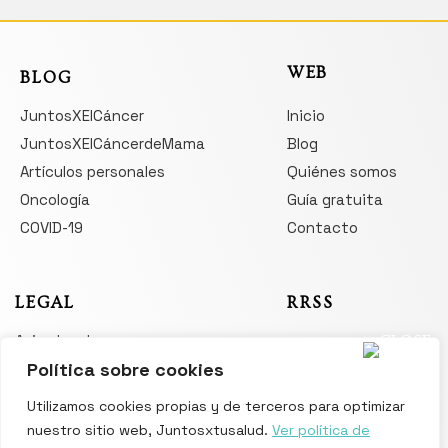
WEB
BLOG
JuntosXElCáncer
Inicio
JuntosXElCáncerdeMama
Blog
Artículos personales
Quiénes somos
Oncología
Guía gratuita
COVID-19
Contacto
LEGAL
RRSS
Aviso legal
Política sobre cookies
Política de privacidad
Política de cookies
Utilizamos cookies propias y de terceros para optimizar
nuestro sitio web, Juntosxtusalud.
Ver política de