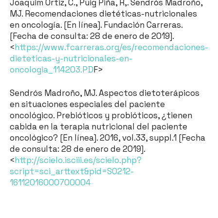
Joaquim Ortiz, C., Puig Piña, R,. Sendrós Madroño,
MJ. Recomendaciones dietéticas-nutricionales
en oncología. [En línea]. Fundación Carreras.
[Fecha de consulta: 28 de enero de 2019].
<
https://www.fcarreras.org/es/recomendaciones-
dieteticas-y-nutricionales-en-
oncologia_114203.PD
F>
Sendrós Madroño, MJ. Aspectos dietoterápicos
en situaciones especiales del paciente
oncológico. Prebióticos y probióticos, ¿tienen
cabida en la terapia nutricional del paciente
oncológico? [En línea]. 2016, vol.33, suppl.1 [Fecha
de consulta: 28 de enero de 2019].
<
http://scielo.isciii.es/scielo.php?
script=sci_arttext&pid=S0212-
16112016000700004