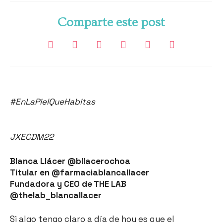
Comparte este post
#EnLaPielQueHabitas
JXECDM22
Blanca Llácer @bllacerochoa
Titular en @farmaciablancallacer
Fundadora y CEO de THE LAB
@thelab_blancallacer
Si algo tengo claro a día de hoy es que el