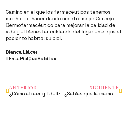
Camino en el que los farmacéuticos tenemos
mucho por hacer dando nuestro mejor Consejo
Dermofarmacéutico para mejorar la calidad de
vida y el bienestar cuidando del lugar en el que el
paciente habita: su piel.
Blanca Llácer
#EnLaPielQueHabitas
ANTERIOR
SIGUIENTE
¿Cómo atraer y fidelizar al paciente oncológico desde las redes sociales de la farmacia?
¿Sabias que la mamografía no es igual de eficaz en todas las mujeres?