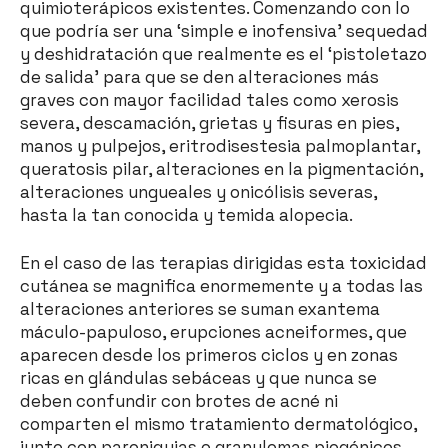
quimioterápicos existentes. Comenzando con lo
que podría ser una ‘simple e inofensiva’ sequedad
y deshidratación que realmente es el ‘pistoletazo
de salida’ para que se den alteraciones más
graves con mayor facilidad tales como xerosis
severa, descamación, grietas y fisuras en pies,
manos y pulpejos, eritrodisestesia palmoplantar,
queratosis pilar, alteraciones en la pigmentación,
alteraciones ungueales y onicólisis severas,
hasta la tan conocida y temida alopecia.
En el caso de las terapias dirigidas esta toxicidad
cutánea se magnifica enormemente y a todas las
alteraciones anteriores se suman exantema
máculo-papuloso, erupciones acneiformes, que
aparecen desde los primeros ciclos y en zonas
ricas en glándulas sebáceas y que nunca se
deben confundir con brotes de acné ni
comparten el mismo tratamiento dermatológico,
junto con paroniquias o granulomas piogénicos.