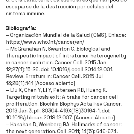
escaparse de la destrucción por células del
sistema inmune.
Bibliografía:
– Organización Mundial de la Salud (OMS). Enlace:
https://www.who.int/cancer/en/
– McGranahan N, Swanton C. Biological and
therapeutic impact of intratumor heterogeneity
in cancer evolution. Cancer Cell. 2015 Jan
12;27(1):15-26. doi: 10.1016/j.ccell.2014.12.001.
Review. Erratum in: Cancer Cell. 2015 Jul
13;28(1):141 [Acceso abierto]
– Liu X, Chen Y, Li Y, Petersen RB, Huang K.
Targeting mitosis exit: A brake for cancer cell
proliferation. Biochim Biophys Acta Rev Cancer.
2019 Jan 3. pii: S0304-419X(18)30164-1. doi:
10.1016/j.bbcan.2018.12.007. [Acceso Abierto]
– Hanahan D, Weinberg RA. Hallmarks of cancer:
the next generation. Cell. 2011; 14(5): 646-674.