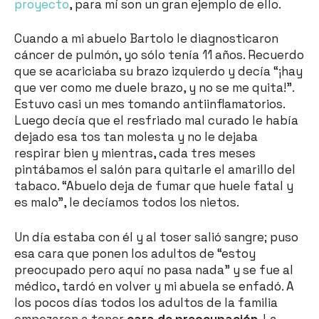
proyecto
, para mí son un gran ejemplo de ello.
Cuando a mi abuelo Bartolo le diagnosticaron
cáncer de pulmón, yo sólo tenía 11 años. Recuerdo
que se acariciaba su brazo izquierdo y decía “¡hay
que ver como me duele brazo, y no se me quita!”.
Estuvo casi un mes tomando antiinflamatorios.
Luego decía que el resfriado mal curado le había
dejado esa tos tan molesta y no le dejaba
respirar bien y mientras, cada tres meses
pintábamos el salón para quitarle el amarillo del
tabaco. “Abuelo deja de fumar que huele fatal y
es malo”, le decíamos todos los nietos.
Un día estaba con él y al toser salió sangre; puso
esa cara que ponen los adultos de “estoy
preocupado pero aquí no pasa nada” y se fue al
médico, tardó en volver y mi abuela se enfadó. A
los pocos días todos los adultos de la familia
empezaron a tener
cara de preocupación
. La