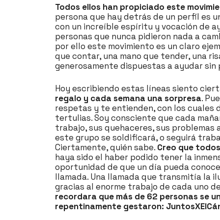
Todos ellos han propiciado este movimie
persona que hay detrás de un perfil es 
con un increíble espíritu y vocación de 
personas que nunca pidieron nada a cambio
por ello este movimiento es un claro eje
que contar, una mano que tender, una ri
generosamente dispuestas a ayudar sin 
Hoy escribiendo estas líneas siento cier
regalo y cada semana una sorpresa
. Pu
respetas y te entienden, con los cuales 
tertulias. Soy consciente que cada mañana
trabajo, sus quehaceres, sus problemas a
este grupo se soldificará, o seguirá trab
Ciertamente, quién sabe.
Creo que todos 
haya sido el haber podido tener la inmen
oportunidad de que un día pueda conocer 
llamada. Una llamada que transmitía la il
gracias al enorme trabajo de cada uno de 
recordara que más de 62 personas se uni
repentinamente gestaron: JuntosXElCán