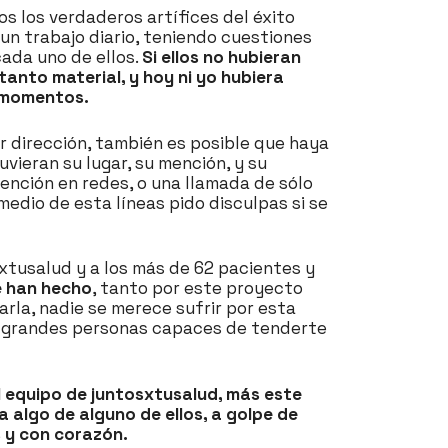
os los verdaderos artífices del éxito
un trabajo diario, teniendo cuestiones
cada uno de ellos.
Si ellos no hubieran
tanto material, y hoy ni yo hubiera
s momentos.
r dirección, también es posible que haya
vieran su lugar, su mención, y su
ención en redes, o una llamada de sólo
medio de esta líneas pido disculpas si se
xtusalud y a los más de 62 pacientes y
e han hecho
, tanto por este proyecto
arla, nadie se merece sufrir por esta
ten grandes personas capaces de tenderte
 equipo de juntosxtusalud, más este
algo de alguno de ellos, a golpe de
 y con corazón.