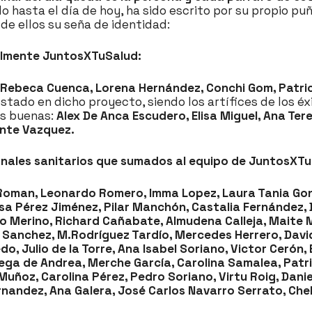
o hasta el día de hoy, ha sido escrito por su propio pu
de ellos su seña de identidad:
almente JuntosXTuSalud:
n, Rebeca Cuenca, Lorena Hernández, Conchi Gom, Patrici
tado en dicho proyecto, siendo los artífices de los é
as buenas:
Alex De Anca Escudero, Elisa Miguel, Ana Ter
nte Vazquez.
onales sanitarios que sumados al equipo de JuntosXTu
r Roman, Leonardo Romero, Imma Lopez, Laura Tania Gon
a Pérez Jiménez, Pilar Manchón, Castalia Fernández, 
 Merino, Richard Cañabate, Almudena Calleja, Maite M
Sanchez, M.Rodríguez Tardío, Mercedes Herrero, David 
, Julio de la Torre, Ana Isabel Soriano, Victor Cerón, E
Vega de Andrea, Merche García, Carolina Samalea, Patr
Muñoz, Carolina Pérez, Pedro Soriano, Virtu Roig, Dani
nandez, Ana Galera, José Carlos Navarro Serrato, Chel