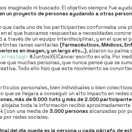
os imaginado ni buscado. El objetivo siempre fue ayudar
en un proyecto de personas ayudando a otras person
n que cada uno de los participantes conformaba una pi
 y en el que buscamos respuestas a necesidades concre
 a través de un equipo interdisciplinar, y en el que el 
istintas ramas sanitarias
(Farmacéuticos, Médicos, Enf
periores en imagen, y un largo etc…)
, alzaron su palma 
y el hastagh:
#JuntosXElCáncer escrito en ella. Por med
fue que muchas personas, que nunca pensé que se sumaría
tiva. Todo ello hizo que este movimiento se convirtie
tículos personales, bien individuales o bien colectivos
o que se llegara a conseguir un alto impacto en redes so
siones, más de 9.000 tuits y más de 2.000 participant
 se alojaba toda la información recibió aproximadament
ok (con una media de
3.000 personas
alcanzadas por p
 por redes sociales.
final del día queda es la persona y cada párrafo de est