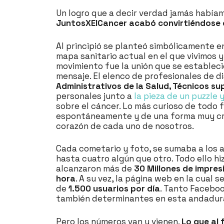
Un logro que a decir verdad jamás habíam
JuntosXElCancer acabó convirtiéndose 
Al principió se planteó simbólicamente e
mapa sanitario actual en el que vivimos
movimiento fue la unión que se estableció
mensaje. El elenco de profesionales de d
Administrativos de la Salud, Técnicos su
personales junto a
la pieza de un puzzle 
sobre el cáncer. Lo más curioso de todo 
espontáneamente y de una forma muy crea
corazón de cada uno de nosotros.
Cada cometario y foto, se sumaba a los ar
hasta cuatro algún que otro. Todo ello hiz
alcanzaron más de
30 Millones de impre
hora
. A su vez, la página web en la cual
de
1.500 usuarios por día
. Tanto Facebo
también determinantes en esta andadura
Pero los números van y vienen.
Lo que al 