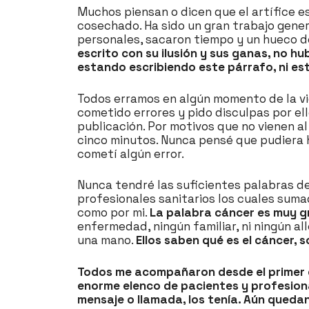
Muchos piensan o dicen que el artífice es
cosechado. Ha sido un gran trabajo gener
personales, sacaron tiempo y un hueco do
escrito con su ilusión y sus ganas, no h
estando escribiendo este párrafo, ni e
Todos erramos en algún momento de la vi
cometido errores y pido disculpas por el
publicación. Por motivos que no vienen a
cinco minutos. Nunca pensé que pudiera ha
cometí algún error.
Nunca tendré las suficientes palabras d
profesionales sanitarios los cuales su
como por mi.
La palabra cáncer es muy g
enfermedad, ningún familiar, ni ningún a
una mano.
Ellos saben qué es el cáncer,
Todos me acompañaron desde el primer d
enorme elenco de pacientes y profesiona
mensaje o llamada, los tenía. Aún queda