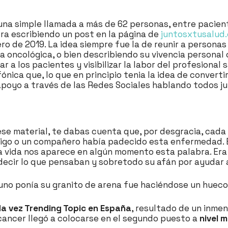
una simple llamada a más de 62 personas, entre pacient
ra escribiendo un post en la página de
juntosxtusalud
o de 2019. La idea siempre fue la de reunir a personas
a oncológica, o bien describiendo su vivencia personal 
r a los pacientes y visibilizar la labor del profesional 
nica que, lo que en principio tenia la idea de converti
apoyo a través de las Redes Sociales hablando todos j
o ese material, te dabas cuenta que, por desgracia, cad
amigo o un compañero había padecido esta enfermedad. E
ta vida nos aparece en algún momento esta palabra. Er
decir lo que pensaban y sobretodo su afán por ayudar a 
a uno ponía su granito de arena fue haciéndose un hueco
a vez Trending Topic en España
, resultado de un inmen
lcancer llegó a colocarse en el segundo puesto a
nivel 