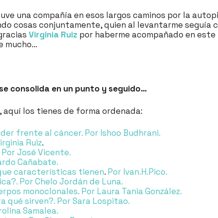
tuve una compañía en esos largos caminos por la autopis
ndo cosas conjuntamente, quien al levantarme seguía 
gracias
Virginia Ruiz
por haberme acompañado en este tr
 de mucho…
se consolida en un punto y seguido…
, aquí los tienes de forma ordenada:
er frente al cáncer.
Por Ishoo Budhrani.
irginia Ruiz
.
Por José Vicente.
ardo Cañabate.
que características tienen
.
Por Ivan.H.Pico.
ica?.
Por Chelo Jordán de Luna.
uerpos monoclonales.
Por Laura Tania González.
 qué sirven?.
Por Sara Lospitao.
rolina Samalea.