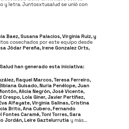
ño y letra. Juntosxtusalud se unió con
a Baez, Susana Palacios, Virginia Ruiz, y
xitos cosechados por este equipo desde
esa Jódar Pereña, Irene Gonzalez Orts,
Salud han generado esta iniciativa:
zález, Raquel Marcos, Teresa Ferreiro,
Bibiana Guisado, Nuria Penélope, Juan
ontón, Alicia Negrón, José Vicente,
Crespo, Lola Giner, Javier Pertíñez,
va Alfayate, Virginia Salinas, Cristina
icia Brito, Ana Cubero, Fernando
el Fontes Caramé, Toni Torres, Sara
o Jordán, Leire Gaztelurrutia
y más…