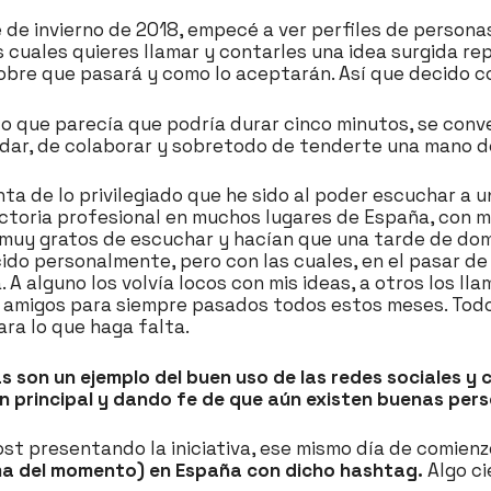
de invierno de 2018, empecé a ver perfiles de persona
cuales quieres llamar y contarles una idea surgida re
obre que pasará y como lo aceptarán. Así que decido c
, lo que parecía que podría durar cinco minutos, se con
ar, de colaborar y sobretodo de tenderte una mano de
ta de lo privilegiado que he sido al poder escuchar a u
ctoria profesional en muchos lugares de España, con m
 muy gratos de escuchar y hacían que una tarde de dom
ido personalmente, pero con las cuales, en el pasar de 
. A alguno los volvía locos con mis ideas, a otros los 
 amigos para siempre pasados todos estos meses. Todos
ra lo que haga falta.
vas son un ejemplo del buen uso de las redes sociales 
bón principal y dando fe de que aún existen buenas pe
st presentando la iniciativa, ese mismo día de comienz
ma del momento) en España con dicho hashtag.
Algo ci