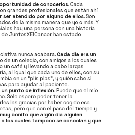
a oportunidad de conocerlos
. Cada
son grandes profesionales que están ahí
r ser atendido por alguno de ellos
. Son
onados de la misma manera que yo o más. Y
ciales hay una persona con una historia
ás de JuntosXElCancer han estado
iciativa nunca acabara.
Cada día era un
o de un colegio, con amigos a los cuales
o un café y llevando a cabo largas
a, al igual que cada uno de ellos, con su
ia en un “plis plas”, y quién sabe si
deas para ayudar al paciente.
 un punto de inflexión
. Puede que el mío
o. Sólo espero poder tener la
les las gracias por haber cogido esa
ietas, pero que con el paso del tiempo y
 muy bonito que algún día alguien
 a los cuales tampoco se conocían y que