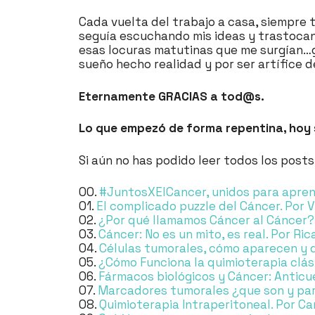
Cada vuelta del trabajo a casa, siempre 
seguía escuchando mis ideas y trastoca
esas locuras matutinas que me surgían…
sueño hecho realidad y por ser artífice
Eternamente GRACIAS a tod@s.
Lo que empezó de forma repentina, hoy 
Si aún no has podido leer todos los posts
00.
#JuntosXElCancer, unidos para aprend
01.
El complicado puzzle del Cáncer.
Por V
02.
¿Por qué llamamos Cáncer al Cáncer?
03.
Cáncer: No es un mito, es real.
Por Ric
04.
Células tumorales, cómo aparecen y 
05.
¿Cómo Funciona la quimioterapia clás
06.
Fármacos biológicos y Cáncer: Antic
07.
Marcadores tumorales ¿que son y para
08.
Quimioterapia Intraperitoneal.
Por Ca