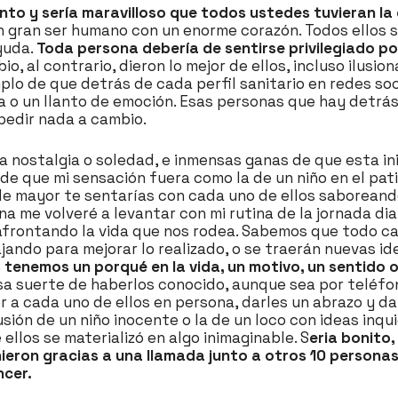
nto y sería maravilloso que todos ustedes tuvieran l
un gran ser humano con un enorme corazón. Todos ellos 
ayuda.
Toda persona debería de sentirse privilegiado po
, al contrario, dieron lo mejor de ellos, incluso ilusi
mplo de que detrás de cada perfil sanitario en redes so
sa o un llanto de emoción. Esas personas que hay detr
pedir nada a cambio.
ta nostalgia o soledad, e inmensas ganas de que esta in
ede que mi sensación fuera como la de un niño en el pati
de mayor te sentarías con cada uno de ellos saboreand
 me volveré a levantar con mi rutina de la jornada diari
frontando la vida que nos rodea. Sabemos que todo camb
ajando para mejorar lo realizado, o se traerán nuevas i
tenemos un porqué en la vida, un motivo, un sentido o
sa suerte de haberlos conocido, aunque sea por teléfon
a cada uno de ellos en persona, darles un abrazo y dar
usión de un niño inocente o la de un loco con ideas inqu
ellos se materializó en algo inimaginable. S
eria bonito,
eron gracias a una llamada junto a otros 10 personas
cer.