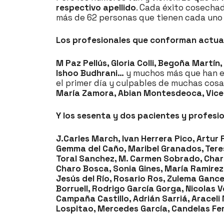
respectivo apellido
. Cada éxito cosechad
más de 62 personas que tienen cada uno 
Los profesionales que conforman actu
M Paz Pellús, Gloria Colli, Begoña Martí
Ishoo Budhrani…
y muchos más que han es
el primer día y culpables de muchas cos
María Zamora, Abian Montesdeoca, Vice
Y los sesenta y dos pacientes y profesi
J.Carles March, Ivan Herrera Pico, Artu
Gemma del Caño, Maribel Granados, Teres
Toral Sanchez, M. Carmen Sobrado, Charo
Charo Bosca, Sonia Gines, María Ramirez 
Jesús del Río, Rosario Ros, Zulema Gancedo
Borruell, Rodrigo García Gorga, Nicolas 
Campaña Castillo, Adrián Sarriá, Araceli 
Lospitao, Mercedes García, Candelas Fer