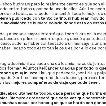
 ishoo budhrani pero lo realmente cierto es que son ell
ado entre todos y por cada uno de ellos. Aún teniendo 
nde no había, para poder transmitir todo lo mejor de 
ubieran publicado con tanto cariño, ni hubieran movido 
ste movimiento se hubiera colado donde está en esto
da y aunque siempre intenté que todo fuera en la mejo
lo. Desde un primer momento quise y deseé que todos tu
l caso, pude no haber contestado a un mensaje, a una m
ber llegado todo esto tan lejos y es por ello que por 
e agradecimiento a cada uno de los miembros de juntos
mados forman #JuntosXelCancer.
Gracias por todo lo qu
rande y muy injusta
. Hay que padecerla, sentirla y palp
llegado. Sentirse incomprendido es lo peor, pero exis
 son los mejores compañeros de viaje que pude tener
.
ía, absolutamente todos, cada persona que forma el
les. Siempre agradeceré que cada vez que necesitaba 
n muchas cosas por hacer y se que se harán con ganas